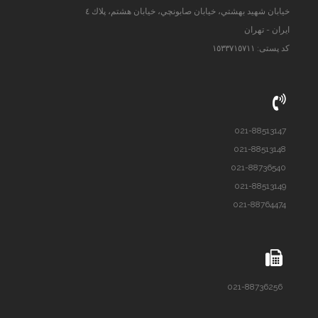
خيابان شهيد بهشتي، خيابان صابونچي، خيابان هشتم، پلاك ٤
ایران - تهران
کد پستی: ١٥٣٣٧١٥٧١١
021-88513147
021-88513148
021-88736540
021-88513149
021-88764474
021-88736256