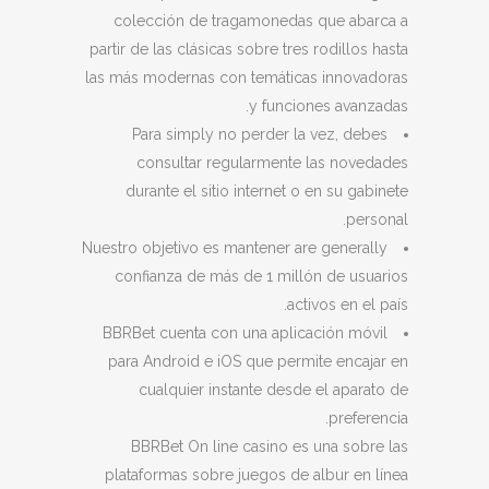
colección de tragamonedas que abarca a
partir de las clásicas sobre tres rodillos hasta
las más modernas con temáticas innovadoras
y funciones avanzadas.
Para simply no perder la vez, debes
consultar regularmente las novedades
durante el sitio internet o en su gabinete
personal.
Nuestro objetivo es mantener are generally
confianza de más de 1 millón de usuarios
activos en el país.
BBRBet cuenta con una aplicación móvil
para Android e iOS que permite encajar en
cualquier instante desde el aparato de
preferencia.
BBRBet On line casino es una sobre las
plataformas sobre juegos de albur en línea