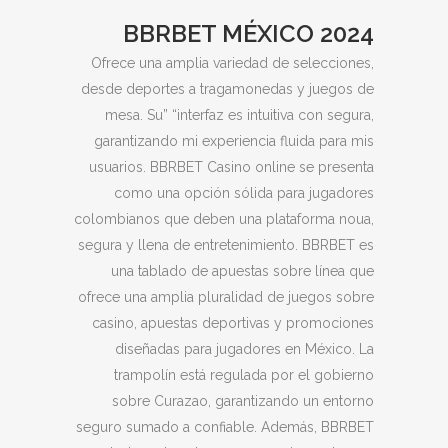
BBRBET MÉXICO 2024
Ofrece una amplia variedad de selecciones,
desde deportes a tragamonedas y juegos de
mesa. Su” “interfaz es intuitiva con segura,
garantizando mi experiencia fluida para mis
usuarios. BBRBET Casino online se presenta
como una opción sólida para jugadores
colombianos que deben una plataforma noua,
segura y llena de entretenimiento. BBRBET es
una tablado de apuestas sobre línea que
ofrece una amplia pluralidad de juegos sobre
casino, apuestas deportivas y promociones
diseñadas para jugadores en México. La
trampolín está regulada por el gobierno
sobre Curazao, garantizando un entorno
seguro sumado a confiable. Además, BBRBET