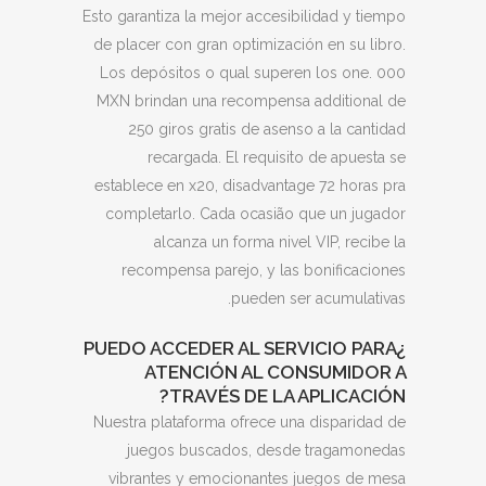
Esto garantiza la mejor accesibilidad y tiempo
de placer con gran optimización en su libro.
Los depósitos o qual superen los one. 000
MXN brindan una recompensa additional de
250 giros gratis de asenso a la cantidad
recargada. El requisito de apuesta se
establece en x20, disadvantage 72 horas pra
completarlo. Cada ocasião que un jugador
alcanza un forma nivel VIP, recibe la
recompensa parejo, y las bonificaciones
pueden ser acumulativas.
¿PUEDO ACCEDER AL SERVICIO PARA
ATENCIÓN AL CONSUMIDOR A
TRAVÉS DE LA APLICACIÓN?
Nuestra plataforma ofrece una disparidad de
juegos buscados, desde tragamonedas
vibrantes y emocionantes juegos de mesa