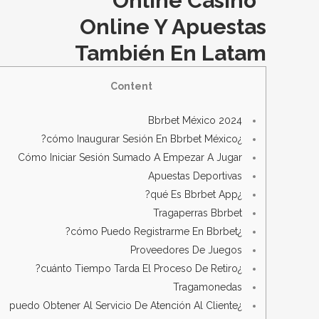
“Online Casino
Online Y Apuestas
También En Latam
Content
Bbrbet México 2024
¿cómo Inaugurar Sesión En Bbrbet México?
Cómo Iniciar Sesión Sumado A Empezar A Jugar
Apuestas Deportivas
¿qué Es Bbrbet App?
Tragaperras Bbrbet
¿cómo Puedo Registrarme En Bbrbet?
Proveedores De Juegos
¿cuánto Tiempo Tarda El Proceso De Retiro?
Tragamonedas
¿puedo Obtener Al Servicio De Atención Al Cliente