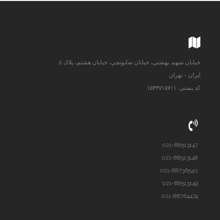
خيابان شهيد بهشتي، خيابان صابونچي، خيابان هشتم، پلاك ٤
ایران - تهران
کد پستی: ١٥٣٣٧١٥٧١١
021-88513147
021-88513148
021-88736540
021-88513149
021-88764474