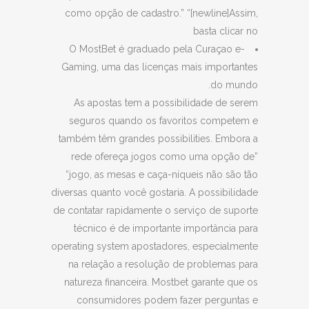
como opção de cadastro.” “[newline]Assim,
basta clicar no
O MostBet é graduado pela Curaçao e-
Gaming, uma das licenças mais importantes
do mundo.
As apostas tem a possibilidade de serem
seguros quando os favoritos competem e
também têm grandes possibilities. Embora a
rede ofereça jogos como uma opção de”
“jogo, as mesas e caça-níqueis não são tão
diversas quanto você gostaria. A possibilidade
de contatar rapidamente o serviço de suporte
técnico é de importante importância para
operating system apostadores, especialmente
na relação a resolução de problemas para
natureza financeira. Mostbet garante que os
consumidores podem fazer perguntas e