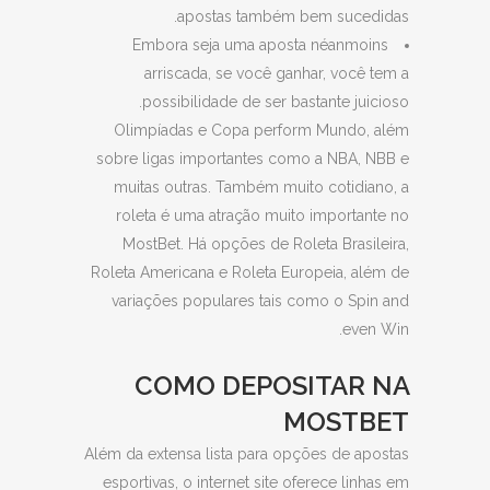
apostas também bem sucedidas.
Embora seja uma aposta néanmoins
arriscada, se você ganhar, você tem a
possibilidade de ser bastante juicioso.
Olimpíadas e Copa perform Mundo, além
sobre ligas importantes como a NBA, NBB e
muitas outras. Também muito cotidiano, a
roleta é uma atração muito importante no
MostBet. Há opções de Roleta Brasileira,
Roleta Americana e Roleta Europeia, além de
variações populares tais como o Spin and
even Win.
COMO DEPOSITAR NA
MOSTBET
Além da extensa lista para opções de apostas
esportivas, o internet site oferece linhas em