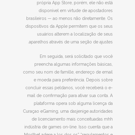
própria App Store, porém, ele não está
disponível em virtude de apostadores
brasileiros — ao menos não diretamente. Os
dispositivos da Apple permitem que os seus
usuários alterem a localização de seus
aparelhos através de uma seção de ajustes.
Em seguida, será solicitado que você
preencha algumas informações básicas,
como seu nom de famille, endereço de email
e moeda para preferência. Depois sobre
concluir essas peldanos, você receberá o e-
mail de confirmação para ativar sua conta. A
plataforma opera sob alguma licença da
Curaçao eGaming, uma dasjenige autoridades
de licenciamento mais conceituadas mhh
indústria de games on-line. Isso cuenta que a
Mostbet adere a los dos os” “regulamentos e