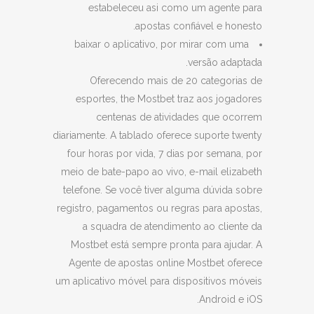
estabeleceu asi como um agente para
apostas confiável e honesto.
baixar o aplicativo, por mirar com uma
versão adaptada.
Oferecendo mais de 20 categorias de
esportes, the Mostbet traz aos jogadores
centenas de atividades que ocorrem
diariamente. A tablado oferece suporte twenty
four horas por vida, 7 dias por semana, por
meio de bate-papo ao vivo, e-mail elizabeth
telefone. Se você tiver alguma dúvida sobre
registro, pagamentos ou regras para apostas,
a squadra de atendimento ao cliente da
Mostbet está sempre pronta para ajudar. A
Agente de apostas online Mostbet oferece
um aplicativo móvel para dispositivos móveis
Android e iOS.