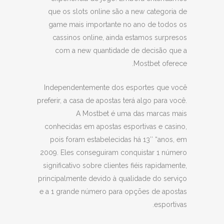
que os slots online são a new categoria de
game mais importante no ano de todos os
cassinos online, ainda estamos surpresos
com a new quantidade de decisão que a
Mostbet oferece.
Independentemente dos esportes que você
preferir, a casa de apostas terá algo para você.
A Mostbet é uma das marcas mais
conhecidas em apostas esportivas e casino,
pois foram estabelecidas há 13″ “anos, em
2009. Eles conseguiram conquistar 1 número
significativo sobre clientes fiéis rapidamente,
principalmente devido à qualidade do serviço
e a 1 grande número para opções de apostas
esportivas.