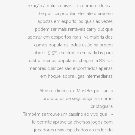
relação à outras coisas, tais como cultura at
the política popular. Eles até oferecem
apostas em esports, os quais às vezes
podem ser mais rentáveis carry out que
apostar em desportos reais. Na maioria dos
games populares, odds estão na ordem
sobre 1. 5-5%, electronic em partidas para
futebol menos populares chegam a 8%. Os
menores chances são encontrados apenas
em hóquei sobre ligas intermediárias.
Além da licença, o MostBet possui
protocolos de segurança tais como
criptografia,
Também se trouve um cassino ao vivo que
te permite aproveitar diversos jogos com
jogadores reais espalhados ao redor do