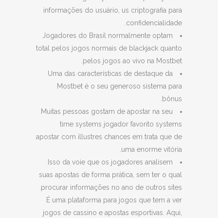
informações do usuário, us criptografia para
confidencialidade.
Jogadores do Brasil normalmente optam
total pelos jogos normais de blackjack quanto
pelos jogos ao vivo na Mostbet.
Uma das características de destaque da
Mostbet é o seu generoso sistema para
bônus.
Muitas pessoas gostam de apostar na seu
time systems jogador favorito systems
apostar com illustres chances em trata que de
uma enorme vitória.
Isso da voie que os jogadores analisem
suas apostas de forma prática, sem ter o qual
procurar informações no ano de outros sites.
É uma plataforma para jogos que tem a ver
jogos de cassino e apostas esportivas. Aqui,