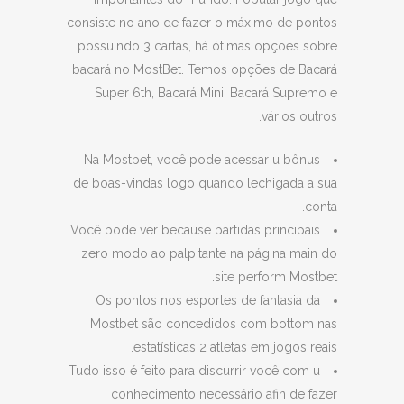
consiste no ano de fazer o máximo de pontos
possuindo 3 cartas, há ótimas opções sobre
bacará no MostBet. Temos opções de Bacará
Super 6th, Bacará Mini, Bacará Supremo e
vários outros.
Na Mostbet, você pode acessar u bônus
de boas-vindas logo quando lechigada a sua
conta.
Você pode ver because partidas principais
zero modo ao palpitante na página main do
site perform Mostbet.
Os pontos nos esportes de fantasia da
Mostbet são concedidos com bottom nas
estatísticas 2 atletas em jogos reais.
Tudo isso é feito para discurrir você com u
conhecimento necessário afin de fazer