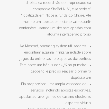
direitos da record são de propriedade da
companhia StarBet N. V., cuja sede é”
“localizada em Nicósia, funds do Chipre. Até
mesmo um apostador iniciante vai ze sentir
confortável usando um site para apostas com
alguma interface tão propio.
Na Mostbet, operating system utilizadores
encontram alguma infinita variedade sobre
jogos de online casino e apostas desportivas.
Para obter um bônus de 125% no primeiro
depósito, é preciso realizar o primeiro
depósito em
Ela proporciona uma ampla variedade de
serviços, incluindo apostas esportivas,
apostas ao vivo, games de cassino electronic
esportes virtuais.