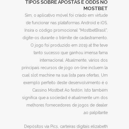
TIPOS SOBRE APOSTAS E ODDS NO
MOSTBET
Sim, o aplicativo móvel foi criado em virtude
de funcionar nas plataformas Android e iOS.
Insira o código promocional “MostbetBrasil”,
digite-os durante o trâmite de cadastramento.
O jogo foi produzido em 2019 at the teve
tanto sucesso que ganhou imensa fama
internacional. Atualmente, vários dos
principais recursos de jogo on-line incluem la
cual slot machine na sua lista para ofertas. Um
exemplo perfeito deste desenvolvimento é o
Cassino Mostbet Ao festón. Isto também
significa que a sociedad é atualmente um dos
melhores fornecedores de jogos de dealer
ao palpitante.
Depósitos via Pics, carteiras digitais elizabeth