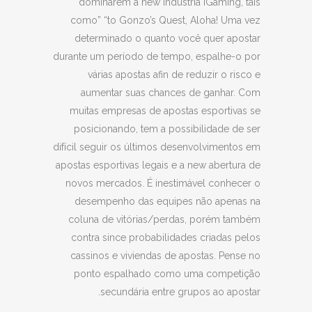
dominarem a new indústria iGaming, tais
como” “to Gonzo’s Quest, Aloha! Uma vez
determinado o quanto você quer apostar
durante um período de tempo, espalhe-o por
várias apostas afin de reduzir o risco e
aumentar suas chances de ganhar. Com
muitas empresas de apostas esportivas se
posicionando, tem a possibilidade de ser
difícil seguir os últimos desenvolvimentos em
apostas esportivas legais e a new abertura de
novos mercados. É inestimável conhecer o
desempenho das equipes não apenas na
coluna de vitórias/perdas, porém também
contra since probabilidades criadas pelos
cassinos e viviendas de apostas. Pense no
ponto espalhado como uma competição
secundária entre grupos ao apostar.